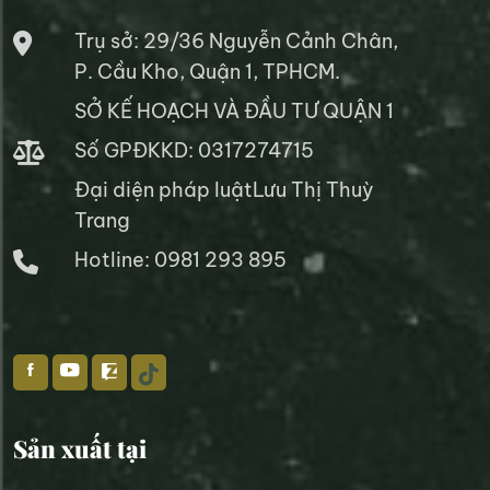
Trụ sở: 29/36 Nguyễn Cảnh Chân,
P. Cầu Kho, Quận 1, TPHCM.
SỞ KẾ HOẠCH VÀ ĐẦU TƯ QUẬN 1
Số GPĐKKD: 0317274715
Đại diện pháp luậtLưu Thị Thuỳ
Trang
Hotline: 0981 293 895
Sản xuất tại