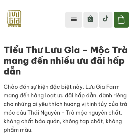
Lưu
Sản
Gia
phẩm
Farm
Tiểu Thư Lưu Gia – Mộc Trà
từ
mang đến nhiều ưu đãi hấp
thiên
dẫn
nhiên
tốt
cho
Chào đón sự kiện đặc biệt này, Lưu Gia Farm
sức
mang đến hàng loạt ưu đãi hấp dẫn, dành riêng
khỏe
cho những ai yêu thích hương vị tinh túy của trà
móc câu Thái Nguyên – Trà mộc nguyên chất,
không chất bảo quản, không tạp chất, không
phẩm màu.