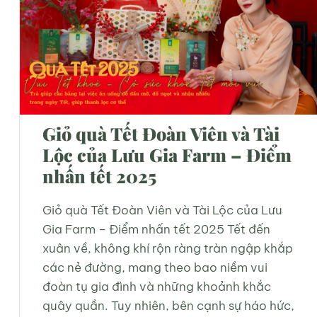
Trà Mộc – Loại trà tinh khiết
mộc mạc nhất
Trà Mộc – Tinh Hoa Văn Hóa Trà Việt Nhắc
đến trà mộc, người yêu trà thường nghĩ
ngay đến sự thuần túy, mộc mạc và tự
nhiên. Đây là loại trà mang đậm nét truyền
thống, gắn bó với văn hóa trà Việt Nam từ
bao đời nay. Tuy nhiên, không phải ai cũng
[…]