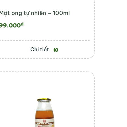
Mật ong tự nhiên – 100ml
đ
99.000
Chi tiết