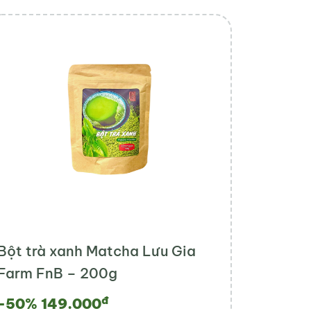
Bột trà xanh Matcha Lưu Gia
Farm FnB – 200g
đ
-50%
149.000