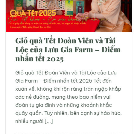
Trà Mộc – Loại trà tinh khiết
mộc mạc nhất
Trà Mộc – Tinh Hoa Văn Hóa Trà Việt Nhắc
đến trà mộc, người yêu trà thường nghĩ
ngay đến sự thuần túy, mộc mạc và tự
nhiên. Đây là loại trà mang đậm nét truyền
thống, gắn bó với văn hóa trà Việt Nam từ
bao đời nay. Tuy nhiên, không phải ai cũng
[…]