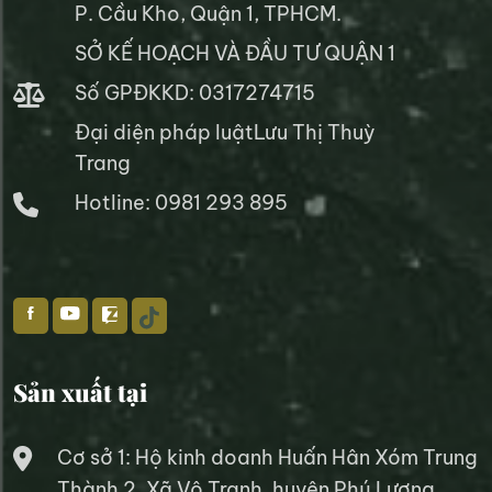
P. Cầu Kho, Quận 1, TPHCM.
SỞ KẾ HOẠCH VÀ ĐẦU TƯ QUẬN 1
Số GPĐKKD: 0317274715
Đại diện pháp luậtLưu Thị Thuỳ
Trang
Hotline: 0981 293 895
Sản xuất tại
Cơ sở 1: Hộ kinh doanh Huấn Hân Xóm Trung
Thành 2, Xã Vô Tranh, huyện Phú Lương,