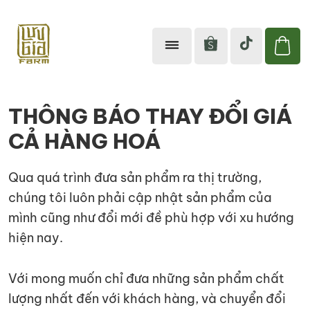
Lưu
Sản
Gia
phẩm
Farm
THÔNG BÁO THAY ĐỔI GIÁ
từ
CẢ HÀNG HOÁ
thiên
nhiên
Qua quá trình đưa sản phẩm ra thị trường,
tốt
chúng tôi luôn phải cập nhật sản phẩm của
cho
mình cũng như đổi mới đề phù hợp với xu hướng
sức
hiện nay.
khỏe
Với mong muốn chỉ đưa những sản phẩm chất
lượng nhất đến với khách hàng, và chuyển đổi