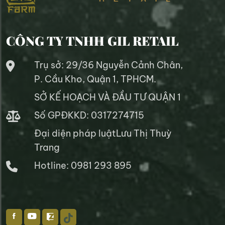
CÔNG TY TNHH GIL RETAIL
Trụ sở: 29/36 Nguyễn Cảnh Chân,
P. Cầu Kho, Quận 1, TPHCM.
SỞ KẾ HOẠCH VÀ ĐẦU TƯ QUẬN 1
Số GPĐKKD: 0317274715
Đại diện pháp luậtLưu Thị Thuỳ
Trang
Hotline: 0981 293 895