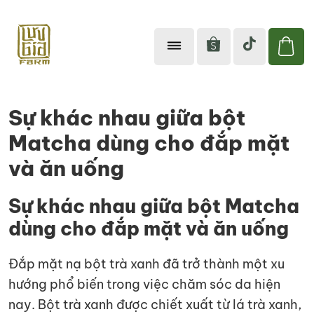
Lưu
Sản
Gia
phẩm
Farm
Sự khác nhau giữa bột
từ
Matcha dùng cho đắp mặt
thiên
và ăn uống
nhiên
tốt
Sự khác nhau giữa bột Matcha
cho
dùng cho đắp mặt và ăn uống
sức
khỏe
Đắp mặt nạ bột trà xanh đã trở thành một xu
hướng phổ biến trong việc chăm sóc da hiện
nay. Bột trà xanh được chiết xuất từ lá trà xanh,