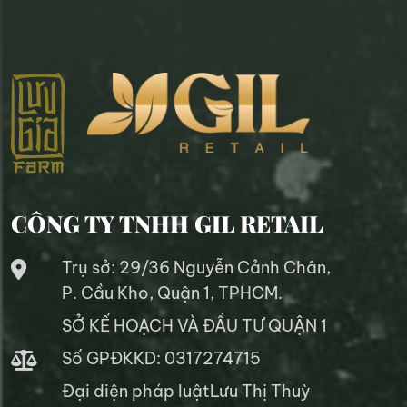
CÔNG TY TNHH GIL RETAIL
Trụ sở: 29/36 Nguyễn Cảnh Chân,
P. Cầu Kho, Quận 1, TPHCM.
SỞ KẾ HOẠCH VÀ ĐẦU TƯ QUẬN 1
Số GPĐKKD: 0317274715
Đại diện pháp luậtLưu Thị Thuỳ